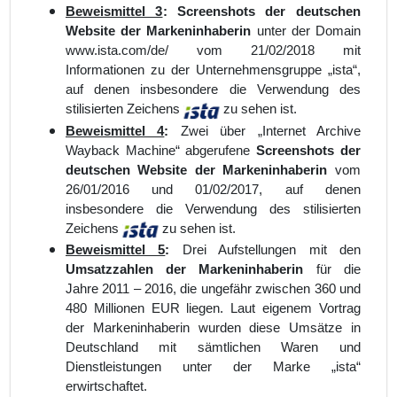
Beweismittel 3
:
Screenshots der deutschen
Website der Markeninhaberin
unter der Domain
www.ista.com/de/ vom 21/02/2018 mit
Informationen zu der Unternehmensgruppe „ista“,
auf denen insbesondere die Verwendung des
stilisierten Zeichens
zu sehen ist.
Beweismittel 4
:
Zwei über „Internet Archive
Wayback Machine“ abgerufene
Screenshots der
deutschen Website der Markeninhaberin
vom
26/01/2016 und 01/02/2017, auf denen
insbesondere die Verwendung des stilisierten
Zeichens
zu sehen ist.
Beweismittel 5
:
Drei Aufstellungen mit den
Umsatzzahlen der Markeninhaberin
für die
Jahre 2011 – 2016, die ungefähr zwischen 360 und
480 Millionen EUR liegen. Laut eigenem Vortrag
der Markeninhaberin wurden diese Umsätze in
Deutschland mit sämtlichen Waren und
Dienstleistungen unter der Marke „ista“
erwirtschaftet.