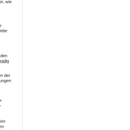
er, wie
e
iebe
 den
radig
n der
tungen
n-
-
eim
en