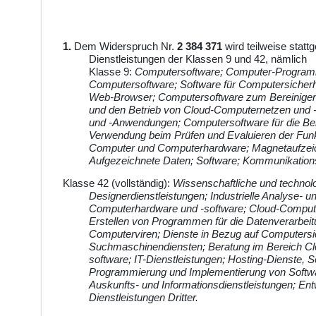
1.
Dem Widerspruch Nr.
2 384 371
wird teilweise stat
Dienstleistungen der Klassen 9 und 42, nämlich
Klasse 9:
Computersoftware; Computer-Programme
Computersoftware; Software für Computersicherhe
Web-Browser; Computersoftware zum Bereinigen 
und den Betrieb von Cloud-Computernetzen und 
und -Anwendungen; Computersoftware für die Be
Verwendung beim Prüfen und Evaluieren der Fun
Computer und Computerhardware; Magnetaufzeich
Aufgezeichnete Daten; Software; Kommunikations
Klasse 42 (vollständig):
Wissenschaftliche und technol
Designerdienstleistungen; Industrielle Analyse- 
Computerhardware und -software; Cloud-Computi
Erstellen von Programmen für die Datenverarbei
Computerviren; Dienste in Bezug auf Computersic
Suchmaschinendiensten; Beratung im Bereich Cl
software; IT-Dienstleistungen; Hosting-Dienste,
Programmierung und Implementierung von Software
Auskunfts- und Informationsdienstleistungen; Ent
Dienstleistungen Dritter.