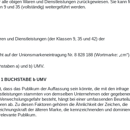
r alle obigen Waren und Dienstleistungen zurückgewiesen. Sie kann fü
n 9 und 35 (vollständig) weitergeführt werden.
en und Dienstleistungen (der Klassen 9, 35 und 42) der
t auf der Unionsmarkeneintragung Nr. 8 828 188 (
Wortmarke: „cm“).
chstaben a) und b) UMV.
 1 BUCHSTABE b UMV
, dass das Publikum der Auffassung sein könnte, die mit den infrage
stleistungen stammten von demselben Unternehmen oder gegebenen
Verwechslungsgefahr besteht, hängt bei einer umfassenden Beurteil
n ab. Zu diesen Faktoren gehören die Ähnlichkeit der Zeichen, die
zeichnungskraft der älteren Marke, die kennzeichnenden und dominie
relevante Publikum.