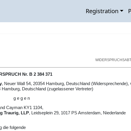
Registration
P
WIDERSPRUCHSABT
SPRUCH Nr. B 2 384 371
y
, Neuer Wall 54, 20354 Hamburg, Deutschland (Widersprechende), v
4 Hamburg, Deutschland (zugelassener Vertreter)
g e g e n
rand Cayman KY1 1104,
g Traurig, LLP
, Leidseplein 29, 1017 PS Amsterdam, Niederlande
 die folgende