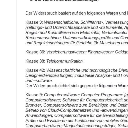
Der Widerspruch basiert auf den folgenden Waren und D
Klasse 9:
Wissenschaftliche, Schifffahrts-, Vermessungs
Rettungs- und Unterrichtsapparate und -instrumente; 
Regeln und Kontrollieren von Elektrizität; Verkaufsaut
Rechenmaschinen, Datenverarbeitungsgeräte und Comp
und Regeleinrichtungen für Getriebe für Maschinen un
Klasse 36:
Versicherungswesen; Finanzwesen; Geldge
Klasse 38:
Telekommunikation.
Klasse 42:
Wissenschaftliche und technologische Dien
Designerdienstleistungen; industrielle Analyse- und 
und –software.
Der Widerspruch richtet sich gegen die folgenden Ware
Klasse 9:
Computersoftware; Computer-Programme [ges
Computersoftware; Software für Computersicherheit un
Browser; Computersoftware zum Bereinigen und Optim
Betrieb von Cloud-Computernetzen und -anwendungen;
Anwendungen; Computersoftware für die Bereitstellu
Prüfen und Evaluieren der Funktionen von mobilen Ge
Computerhardware; Magnetaufzeichnungsträger, Schall