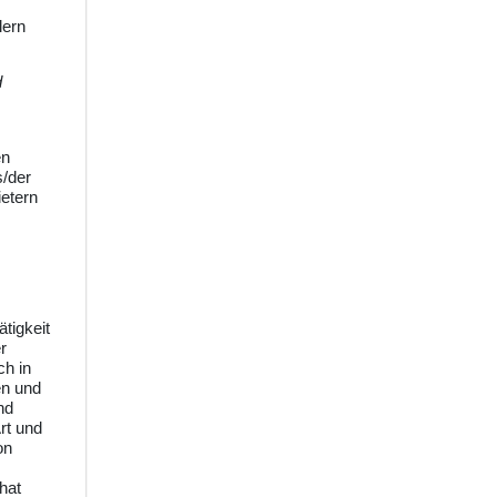
lern
d
en
s/der
etern
tigkeit
r
ch in
en und
nd
rt und
on
hat