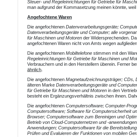
Steuer- und Regeleinrichtungen für Getriebe für Masc
man aufgrund der Kommasetzung meinen könnte, weil s
Angefochtene Waren
Die angefochtenen
Datenverarbeitungsgeräte; Compu
Datenverarbeitungsgeräte und Computer; alle vorgena
für Maschinen und Motoren
der Widersprechenden. Da 
angefochtenen Waren nicht von Amts wegen aufgliedern
Die angefochtenen
Mobiltelefone
stimmen mit den Ware
Regeleinrichtungen für Getriebe für Maschinen und Mo
Verbrauchern und in den Herstellern überein. Ferner b
ähnlich
.
Die angefochtenen
Magnetaufzeichnungsträger; CDs, D
älteren Marke
Datenverarbeitungsgeräte und Computer
für Getriebe für Maschinen und Motoren
in den Vertrie
besteht ein Ergänzungsverhältnis zwischen ihnen. Dah
Die angefochtenen
Computersoftware; Computer-Progra
Computersoftware; Software für Computersicherheit un
Browser; Computersoftware zum Bereinigen und Optim
Betrieb von Cloud-Computernetzen und -anwendungen;
Anwendungen; Computersoftware für die Bereitstellu
Prüfen und Evaluieren der Funktionen von mobilen Ge