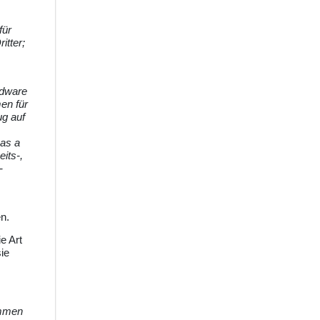
für
itter;
rdware
en für
ug auf
 as a
its-,
-
n.
e Art
ie
ommen