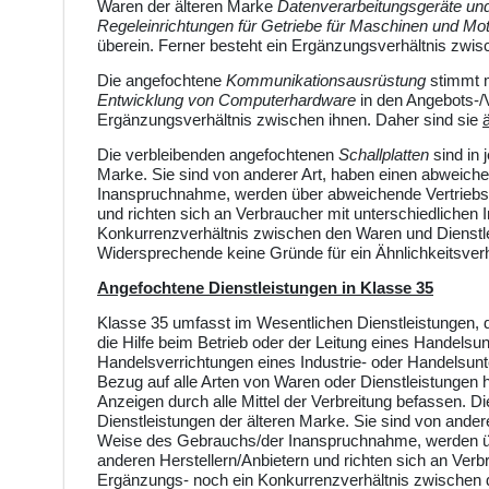
Waren der älteren Marke
Datenverarbeitungsgeräte un
Regeleinrichtungen für Getriebe für Maschinen und Mo
überein. Ferner besteht ein Ergänzungsverhältnis zwis
Die angefochtene
Kommunikationsausrüstung
stimmt 
Entwicklung von Computerhardware
in den Angebots-/V
Ergänzungsverhältnis zwischen ihnen. Daher sind sie
Die verbleibenden angefochtenen
Schallplatten
sind in 
Marke. Sie
sind von anderer Art, haben einen abweich
Inanspruchnahme, werden über abweichende Vertriebs
und richten sich an Verbraucher mit unterschiedlichen
Konkurrenzverhältnis zwischen den Waren und Dienstl
Widersprechende keine Gründe für ein Ähnlichkeitsverh
Angefochtene Dienstleistungen in Klasse 35
Klasse 35 umfasst im Wesentlichen Dienstleistungen, d
die Hilfe beim Betrieb oder der Leitung eines Handels
Handelsverrichtungen eines Industrie- oder Handelsun
Bezug auf alle Arten von Waren oder Dienstleistungen h
Anzeigen durch alle Mittel der Verbreitung befassen. Di
Dienstleistungen der älteren Marke. Sie
sind von ander
Weise des Gebrauchs/der Inanspruchnahme, werden ü
anderen Herstellern/Anbietern und richten sich an Verb
Ergänzungs- noch ein Konkurrenzverhältnis zwischen