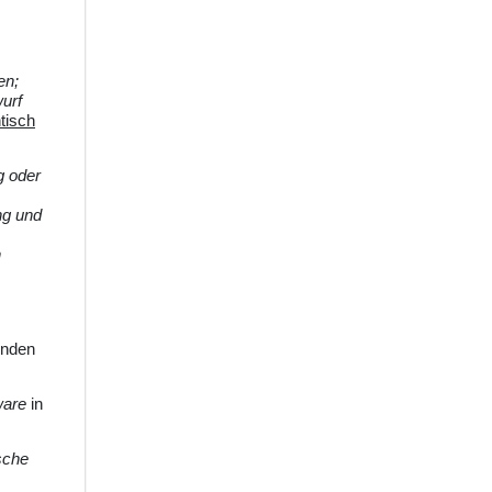
en;
urf
tisch
g oder
ng und
n
enden
ware
in
sche