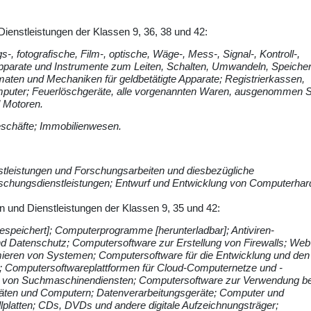
ienstleistungen der Klassen 9, 36, 38 und 42:
-, fotografische, Film-, optische, Wäge-, Mess-, Signal-, Kontroll-,
Apparate und Instrumente zum Leiten, Schalten, Umwandeln, Speicher
omaten und Mechaniken für geldbetätigte Apparate; Registrierkassen,
uter; Feuerlöschgeräte, alle vorgenannten Waren, ausgenommen S
d Motoren.
schäfte; Immobilienwesen.
stleistungen und Forschungsarbeiten und diesbezügliche
Forschungsdienstleistungen; Entwurf und Entwicklung von Computerha
n und Dienstleistungen der Klassen 9, 35 und 42:
peichert]; Computerprogramme [herunterladbar]; Antiviren-
d Datenschutz; Computersoftware zur Erstellung von Firewalls; Web
ieren von Systemen; Computersoftware für die Entwicklung und den
 Computersoftwareplattformen für Cloud-Computernetze und -
ng von Suchmaschinendiensten; Computersoftware zur Verwendung b
räten und Computern; Datenverarbeitungsgeräte; Computer und
platten; CDs, DVDs und andere digitale Aufzeichnungsträger;