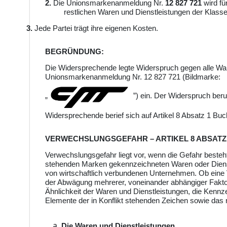
2.
Die Unionsmarkenanmeldung Nr.
12 827 721
wird fü
restlichen Waren und Dienstleistungen der Klasse
3.
Jede Partei trägt ihre eigenen Kosten.
BEGRÜNDUNG:
Die Widersprechende legte Widerspruch gegen alle War
Unionsmarkenanmeldung Nr. 12 827 721 (Bildmarke:
„
”)
ein.
Der Widerspruch beruh
Widersprechende berief sich auf Artikel 8 Absatz 1 Bu
VERWECHSLUNGSGEFAHR – ARTIKEL 8 ABSATZ
Verwechslungsgefahr liegt vor, wenn die Gefahr besteht
stehenden Marken gekennzeichneten Waren oder Dien
von wirtschaftlich verbundenen Unternehmen. Ob eine 
der Abwägung mehrerer, voneinander abhängiger Faktore
Ähnlichkeit der Waren und Dienstleistungen, die Kenn
Elemente der in Konflikt stehenden Zeichen sowie das 
Die
Waren und Dienstleistungen