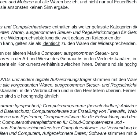
hinen und Motoren
auf alle Waren bezieht und nicht nur auf Feuerlösch
ie ansonsten keinen Sinn ergäbe.
ter und Computerhardware
enthalten als weiter gefasste Kategorien di
nnten Waren, ausgenommen Steuer- und Regeleinrichtungen für Getr
die Widerspruchsabteilung die weit gefassten Kategorien der
 kann, gelten sie als
identisch
zu den Waren der Widersprechenden.
n der älteren Marke
Computer; ausgenommen Steuer- und
toren
in der Art und Weise des Gebrauchs in den Vertriebskanälen, in
esteht ein Konkurrenzverhältnis zwischen ihnen. Daher sind sie
hochg
VDs und andere digitale Aufzeichnungsträger
stimmen mit den Ware
; alle vorgenannten Waren, ausgenommen Steuer- und Regeleinrich
bskanälen, in den Verbrauchern und in den Herstellern überein. Ferner
er sind sie
hochgradig ähnlich
.
mme [gespeichert]; Computerprogramme [herunterladbar]; Antivire
d Datenschutz; Computersoftware zur Erstellung von Firewalls; Web
ieren von Systemen; Computersoftware für die Entwicklung und den
 Computersoftwareplattformen für Cloud-Computernetze und -
ng von Suchmaschinendiensten; Computersoftware zur Verwendung b
räten und Computern; Aufgezeichnete Daten; Software
stimmen mit d