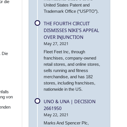
r die
United States Patent and
Trademark Office (“USPTO”).
THE FOURTH CIRCUIT
DISMISSES NIKE’S APPEAL
OVER INJUNCTION
May 27, 2021
Fleet Feet Inc, through
 Die
franchises, company-owned
retail stores, and online stores,
sells running and fitness
merchandise, and has 182
stores, including franchises,
nationwide in the US.
falls
ung von
UNO & UNA | DECISION
renden
2661950
May 22, 2021
Marks And Spencer Plc,