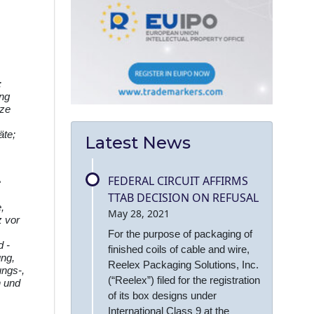
;
ung
tze
äte;
Latest News
FEDERAL CIRCUIT AFFIRMS
e
TTAB DECISION ON REFUSAL
,
May 28, 2021
z vor
For the purpose of packaging of
d -
finished coils of cable and wire,
ung,
Reelex Packaging Solutions, Inc.
ungs-,
(“Reelex”) filed for the registration
n und
of its box designs under
International Class 9 at the