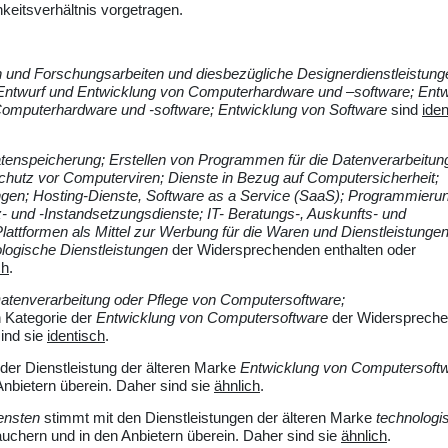
keitsverhältnis vorgetragen.
n und Forschungsarbeiten und diesbezügliche Designerdienstleistung
; Entwurf und Entwicklung von Computerhardware und –software; Entw
Computerhardware und -software; Entwicklung von Software
sind
iden
tenspeicherung; Erstellen von Programmen für die Datenverarbeitun
hutz vor Computerviren; Dienste in Bezug auf Computersicherheit;
ngen; Hosting-Dienste, Software as a Service (SaaS); Programmieru
z- und -Instandsetzungsdienste; IT- Beratungs-, Auskunfts- und
lattformen als Mittel zur Werbung für die Waren und Dienstleistunge
logische Dienstleistungen
der Widersprechenden enthalten oder
ch
.
Datenverarbeitung oder Pflege von Computersoftware;
n Kategorie der
Entwicklung von Computersoftware
der Widersprech
sind sie
identisch
.
 der Dienstleistung der älteren Marke
Entwicklung von Computersoft
nbietern überein. Daher sind sie
ähnlich
.
ensten
stimmt mit den Dienstleistungen der älteren Marke
technologi
auchern und in den Anbietern überein. Daher sind sie
ähnlich
.