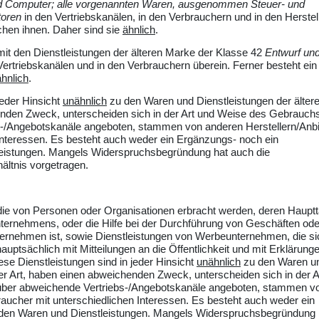
d Computer; alle vorgenannten Waren, ausgenommen Steuer- und
toren
in den Vertriebskanälen, in den Verbrauchern und in den Herstel
chen ihnen. Daher sind sie
ähnlich
.
mit den Dienstleistungen der älteren Marke der Klasse 42
Entwurf un
ertriebskanälen und in den Verbrauchern überein. Ferner besteht ein
ähnlich
.
jeder Hinsicht
unähnlich
zu den Waren und Dienstleistungen der älter
enden Zweck, unterscheiden sich in der Art und Weise des Gebrauch
-/Angebotskanäle angeboten, stammen von anderen Herstellern/Anbi
 Interessen. Es besteht auch weder ein Ergänzungs- noch ein
eistungen. Mangels Widerspruchsbegründung hat auch die
ältnis vorgetragen.
ie von Personen oder Organisationen erbracht werden, deren Haupttä
unternehmens, oder die Hilfe bei der Durchführung von Geschäften ode
ternehmen ist, sowie Dienstleistungen von Werbeunternehmen, die si
auptsächlich mit Mitteilungen an die Öffentlichkeit und mit Erklärung
ese Dienstleistungen sind in jeder Hinsicht
unähnlich
zu den Waren u
er Art, haben einen abweichenden Zweck, unterscheiden sich in der A
ber abweichende Vertriebs-/Angebotskanäle angeboten, stammen v
raucher mit unterschiedlichen Interessen. Es besteht auch weder ein
 den Waren und Dienstleistungen. Mangels Widerspruchsbegründung 