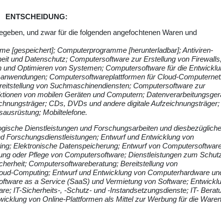
ENTSCHEIDUNG:
tgegeben, und zwar für die folgenden angefochtenen Waren und
 [gespeichert]; Computerprogramme [herunterladbar]; Antiviren-
it und Datenschutz; Computersoftware zur Erstellung von Firewalls
und Optimieren von Systemen; Computersoftware für die Entwickl
-anwendungen; Computersoftwareplattformen für Cloud-Computerne
reitstellung von Suchmaschinendiensten; Computersoftware zur
ktionen von mobilen Geräten und Computern; Datenverarbeitungsger
nungsträger; CDs, DVDs und andere digitale Aufzeichnungsträger;
ausrüstung; Mobiltelefone.
ogische Dienstleistungen und Forschungsarbeiten und diesbezüglich
und Forschungsdienstleistungen; Entwurf und Entwicklung von
ng; Elektronische Datenspeicherung; Entwurf von Computersoftware
tung oder Pflege von Computersoftware; Dienstleistungen zum Schut
herheit; Computersoftwareberatung; Bereitstellung von
oud-Computing; Entwurf und Entwicklung von Computerhardware un
 Software as a Service (SaaS) und Vermietung von Software; Entwickl
; IT-Sicherheits-, -Schutz- und -Instandsetzungsdienste; IT- Berat
wicklung von Online-Plattformen als Mittel zur Werbung für die Ware