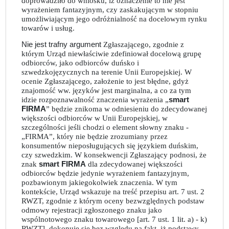
doprowadziło do wniosku, iż oznaczenie to nie jest
wyrażeniem fantazyjnym, czy zaskakującym w stopniu
umożliwiającym jego odróżnialność na docelowym rynku
towarów i usług.
Nie jest trafny argument
Zgłaszającego, zgodnie z
którym Urząd niewłaściwie zdefiniował docelową grupę
odbiorców, jako odbiorców duńsko i
szwedzkojęzycznych na terenie Unii Europejskiej. W
ocenie Zgłaszającego, założenie to jest błędne, gdyż
znajomość ww. języków jest marginalna, a co za tym
idzie rozpoznawalność znaczenia wyrażenia „
smart
FIRMA
” będzie znikoma w odniesieniu do zdecydowanej
większości odbiorców w Unii Europejskiej, w
szczególności jeśli chodzi o element słowny znaku -
„FIRMA”, który nie będzie zrozumiany przez
konsumentów nieposługujących się językiem duńskim,
czy szwedzkim. W konsekwencji Zgłaszający podnosi, że
znak
smart FIRMA
dla zdecydowanej większości
odbiorców będzie jedynie wyrażeniem fantazyjnym,
pozbawionym jakiegokolwiek znaczenia. W tym
kontekście, Urząd wskazuje na treść przepisu art. 7 ust. 2
RWZT, zgodnie z którym oceny bezwzględnych podstaw
odmowy rejestracji zgłoszonego znaku jako
wspólnotowego znaku towarowego [art. 7 ust. 1 lit. a) - k)
RWZT], dokonuje się bez względu na fakt, iż podstawy