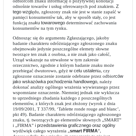
odbiorcom znaku informację o pozytywnej konotacji
odnośnie towarów i usług oferowanych pod znakiem.
Z
tego wzg
lędu, zgłoszony znak nie jest w stanie zapaść w
pamięci konsumentów tak, aby w sposób stały, co jest
funkcją zna
ku towarowego
determinować zachowania
konsumentów na tym rynku.
Odnosząc się do argumentu Zgłaszającego, jakoby
badanie charakteru odróżniającego zgłoszonego znaku
obejmowało jedynie poszczególne elemety słowne
tworzące ten znak z osobna, a nie znak jako całość,
Urząd wskazuje na utrwalone w tym zakresie
orzecznictwo, zgodnie z którym badanie znaku może
przebiegać dwutorowo, gdyż
w celu ustalen
ia, czy
zgłoszone oznaczenie zostanie odebrane przez odbio
rców
jako wskazówka pochodzenia handlowego,
należy
dokonać analizy ogólnego wrażenia wywieranego przez
wspomniane oznaczenie. Niemniej jednak nie wyklucza
to uprzedniego zbadania każdego z poszczególnych
elementów, z których znak jest złożony (wyrok z dnia
19/09/2001, T 337/99, ‘Tablette ronde rouge and blanc’,
pkt 49). Badanie charakteru odróżniającego zgłoszonego
znaku, tj. tworzących go elementów słownych „SMART”
i „FIRMA”
i przedstawienia graficznego oraz ogólny
wydźwięk całego wyrażenia „
smart FIRMA
”,