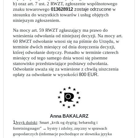
b) oraz art. 7 ust. 2 RWZT, zgłoszenie wspólnotowego
znaku towarowego
013628912
zostaje odrzucone
w
stosunku do wszystkich towarów i usług objętych
niniejszym zgłoszeniem.
Na mocy art. 59 RWZT zgłaszający ma prawo do
wniesienia odwołania od niniejszej decyzji. Na mocy art.
60 RWZT odwołanie wnosi się na piśmie do Urzędu, w
terminie dwóch miesięcy od dnia doręczenia decyzji,
której odwołanie dotyczy. Ponadto w terminie czterech
miesięcy od tego samego dnia wnosi się pisemne
stanowisko przedstawiające podstawy odwołania.
Odwołanie uważa się za wniesione z chwilą uiszczenia
opłaty za odwołanie w wysokośc
i 800 EUR.
Anna BAKALARZ
1
Język duński
: Smart „kvik og dygtig; behændig i
forretningssager” → bystry i zdolny, z
ręczny w sprawach
gospodarczych
(informacje poch
odzące ze słownika języka