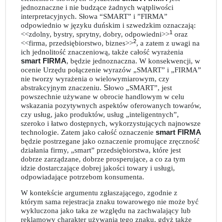
jednoznaczne i nie budzące żadnych wątpliwości
interpretacyjnych. Słowa “SMART” i ”FIRMA”
odpowiednio w języku duńskim i szwedzkim oznaczają:
1
<<zdolny, bystry, sprytny, dobry, odpowiedni>>
oraz
2
<<firma, przedsiębiorstwo, biznes>>
, a zatem z uwagi na
ich jednolitość znaczeniową, także całość wyrażenia
smart FIRMA
, będzie jednoznaczna. W konsekwencji, w
ocenie Urzędu połączenie wyrazów „SMART” i „FIRMA”
nie tworzy wyrażenia o wielowymiarowym, czy
abstrakcyjnym znaczeniu.
S
łowo „SMART”, jest
powszechnie używane w obrocie handlowym w celu
wskazania pozytywnych aspektów oferowanych towarów,
czy usług, jako produktów, usług „inteligentnych”,
szeroko i łatwo dostępnych, wykorzystujących najnowsze
technologie. Zatem jako całość oznaczenie
smart FIRMA
będzie postrzegane jako oznaczenie promujące zręczność
działania firmy, „smart” przedsiębiorstwa, które jest
dobrze zarządzane, dobrze prosperujące, a co za tym
idzie dostarczające dobrej jakości towary i usługi,
odpowiadające potrzebom konsumenta.
W kontekście argumentu zgłaszającego, zgodnie z
którym sama rejestracja znaku towarowego nie może być
wykluczona jako taka ze względu na zachwalający lub
reklamowy charakter używania tego znaku, gdyż także