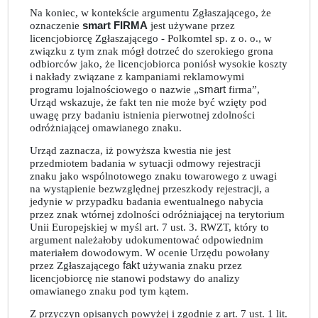
Na koniec, w kontekście argumentu Zgłaszającego, że
oznaczenie
smart FIRMA
jest używane przez
licencjobiorcę Zgłaszającego - Polkomtel sp. z o. o., w
związku z tym znak mógł dotrzeć do szerokiego grona
odbiorców jako, że licencjobiorca poniósł wysokie koszty
i nakłady związane z kampaniami reklamowymi
programu lojalnościowego o nazwie „
smart
firma”,
Urząd wskazuje, że fakt ten nie może być wzięty pod
uwagę przy badaniu istnienia pierwotnej zdolności
odróżniającej omawianego znaku.
Urząd zaznacza, iż powyższa kwestia nie jest
przedmiotem badania w sytuacji odmowy rejestracji
znaku jako wspólnotowego znaku towarowego z uwagi
na wystąpienie bezwzględnej przeszkody rejestracji, a
jedynie w przypadku badania ewentualnego nabycia
przez znak wtórnej zdolności odróżniającej na terytorium
Unii Europejskiej w myśl art. 7 ust. 3. RWZT, który to
argument należałoby udokumentować odpowiednim
materiałem dowodowym. W ocenie Urzędu powołany
przez Zgłaszającego
fakt
używania znaku przez
licencjobiorcę nie stanowi podstawy do analizy
omawianego znaku pod tym kątem.
Z przyczyn opisanych powyżej i zgodnie z art. 7 ust. 1 lit.