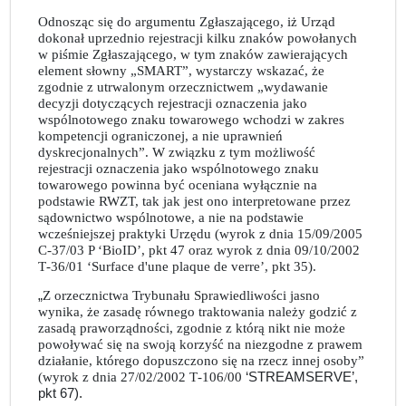
Odnosząc się do argumentu Zgłaszającego, iż Urząd
dokonał uprzednio rejestracji kilku znaków powołanych
w piśmie Zgłaszającego, w tym znaków zawierających
element słowny „SMART”, wystarczy wskazać, że
zgodnie z utrwalonym orzecznictwem „wydawanie
decyzji dotyczących rejestracji oznaczenia jako
wspólnotowego znaku towarowego wchodzi w zakres
kompetencji ograniczonej, a nie uprawnień
dyskrecjonalnych”. W związku z tym możliwość
rejestracji oznaczenia jako wspólnotowego znaku
towarowego powinna być oceniana wyłącznie na
podstawie RWZT, tak jak jest ono interpretowane przez
sądownictwo wspólnotowe, a nie na podstawie
wcześniejszej praktyki Urzędu (wyrok z dnia 15/09/2005
C‑37/03 P ‘BioID’, pkt 47 oraz wyrok z dnia 09/10/2002
T‑36/01 ‘Surface d'une plaque de verre’, pkt 35).
„
Z orzecznictwa Trybunału Sprawiedliwości jasno
wynika, że zasadę równego traktowania należy godzić z
zasadą praworządności, zgodnie z którą nikt nie może
powoływać się na swoją korzyść na niezgodne z prawem
działanie, którego dopuszczono się na rzecz innej osoby”
(wyrok z dnia 27/02/2002 T‑106/00
‘STREAMSERVE’,
pkt 67).