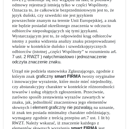
odmowy rejestracji istnieją tylko w części Wspólnoty.
Oznacza to, że całkowicie bezprzedmiotowym jest to, że
język duński, czy szwedzki nie jest językiem
powszechnie znanym na terenie Unii Europejskiej, a znak
nie będzie posiadał określonego znaczenia w odczuciu
odbiorców nieposługujących się tymi językami.
Wystarczającym jest to, że odpowiedni krąg odbiorców
istotny z punku widzenia analizy znaku przeprowadzanej
właśnie w kontekście duńsko i szwedzkojęzycznych
odbiorców (istotnej „części Wspólnoty” w rozumieniu ar
t.
7 ust. 2 RWZT ) natychmiastowo i jednoznaczenie
odczyta znaczenie znaku.
Urząd nie podziela stanowiska Zgłaszającego, zgodnie z
którym znak
graficzny
smart FIRMA
tworzy oryginalne
i innowacyjne wyrażenie, które może mieć niejednolity,
czy abstarakcyjny charakter w kontekście różnorodności
towarów i usług objętych zgłoszeniem. Przeciwnie,
zarówno sposób zestawienia wyrazów zawartych w
znaku, jak
,
jednolitość znaczeniowa jego elementów
słownych
i element graficzny nie pozwala
ją na uznanie,
iż znak ten posiada minimalny charakter odróżniający,
wymagany zgodnie z treścią przepisu art.7 ust. 1 lit b)
RWZT. Należy wskazać, iż znaczenie każdego z
elementów słownych wyrażenia
smart FIRMA
jest