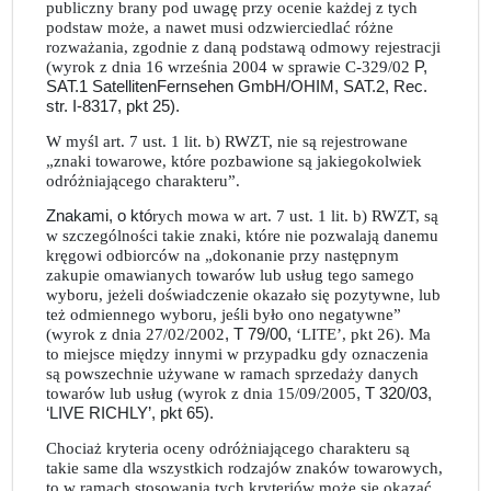
publiczny brany pod uwagę przy ocenie każdej z tych
podstaw może, a nawet musi odzwierciedlać różne
rozważania, zgodnie z daną podstawą odmowy rejestracji
(wyrok z dnia 16 września 2004 w sprawie C-329/02
P,
SAT.1 SatellitenFernsehen GmbH/OHIM, SAT.2, Rec.
str. I-8317, pkt 25).
W myśl art. 7 ust. 1 lit. b) RWZT, nie są rejestrowane
„znaki towarowe, które pozbawione są jakiegokolwiek
odróżniającego charakteru”.
Znakami, o któ
rych mowa w art. 7 ust. 1 lit. b) RWZT, są
w szczególności takie znaki, które nie pozwalają danemu
kręgowi odbiorców na „dokonanie przy następnym
zakupie omawianych towarów lub usług tego samego
wyboru, jeżeli doświadczenie okazało się pozytywne, lub
też odmiennego wyboru, jeśli było ono negatywne”
(wyrok z dnia 27/02/2002
, T 79/00,
‘LITE’, pkt 26). Ma
to miejsce między innymi w przypadku gdy oznaczenia
są powszechnie używane w ramach sprzedaży danych
towarów lub usług (wyrok z dnia 15/09/2005
, T 320/03,
‘LIVE RICHLY’, pkt 65).
Chociaż kryteria oceny odróżniającego charakteru są
takie same dla wszystkich rodzajów znaków towarowych,
to w ramach stosowania tych kryteriów może się okazać,