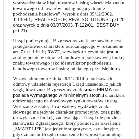
wprowadzenia w błąd, towarów i usług właściciela znaku
towarowego od towarów i usług mających inne
pochodzenie handlowe” (wyrok z dnia 05/12/2002,
T‑130/01
, ‘REAL PEOPLE, REAL SOLUTIONS’, pkt 20
oraz wyrok z dnia 03/07/2003, T‑122/01, ‘BEST BUY’,
pkt 21).
Urząd podtrzymuje, iż zgłoszony znak pozbawiony jest
jakiegokolwiek charakteru odróżniającego w rozumieniu
art. 7 ust. 1 lit. b) RWZT, w związku z czym nie jest
on
zdolny pełnić w obrocie handlowym podstawowej funkcji
znaku towarowego jako identyfikator pochodzenia
handlowego towarów i usług od danego przedsiębiorcy.
W zawiadomieniu z dnia 28/11/2014 o podstawach
odmowy udzielenia rejestracji Urząd uzasadnił, z jakich
względów uznał, iż zgłoszony znak
smart FIRMA
nie
posiada wymaganego w minimalnym stopniu
charakteru
odróżniającego na docelowym rynku towarów i usług.
Wskazane zostało, iż całościowy wydźwięk znaku
słownego ma jedynie charakter promocyjny, toteż pełni
on wyłącznie funkcję zachwalającą. Urząd nie podziela
stanowiska Zgłaszajacego, który podnosi, że określenie
„SMART LIFE” jest jedynie sugestywne, czy aluzyjne,
gdyż zdaniem Urzędu oznaczenie to wprost komunikuje