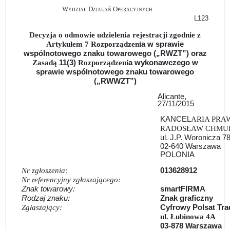
Wydział Działań Operacyjnych
L123
Decyzja o odmowie udzielenia rejestracji zgodnie z
Artykułem 7 Rozporządzeni
a w sprawie
wspólnotowego znaku towarowego („RWZT”) oraz
Zasadą
11(3)
Rozporządzeni
a wykonawczego w
sprawie wspólnotowego znaku towarowego
(„RWWZT”)
Alicante,
27/11/2015
KANCEL
ARIA PRA
RADOSŁAW CHMU
ul. J.P. Woronicza 7
02-640 Warszawa
POLONIA
Nr zgłoszenia:
013628912
Nr referencyjny zgłaszającego:
Znak towarowy:
smartFIRMA
Rodzaj znaku:
Znak graficzny
Zgłaszający:
Cyfrowy Polsat Tra
ul. Łubinowa 4A
03-878 Warszawa