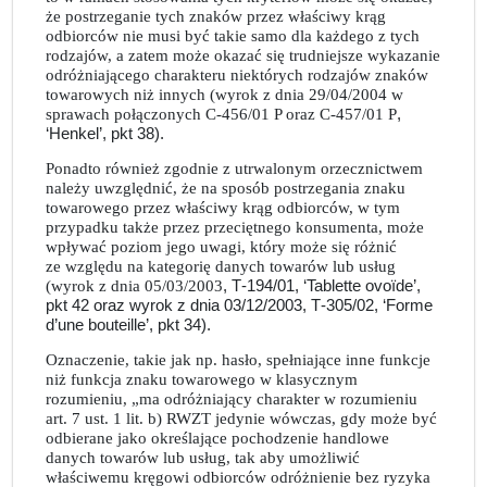
że postrzeganie tych znaków przez właściwy krąg
odbiorców nie musi być takie samo dla każdego z tych
rodzajów, a zatem może okazać się trudniejsze wykazanie
odróżniającego charakteru niektórych rodzajów znaków
towarowych niż innych (wyrok z dnia 29/04/2004 w
sprawach połączonych C‑456/01 P oraz C‑457/01 P
,
‘Henkel’, pkt 38).
Ponadto również zgodnie z utrwalonym orzecznictwem
należy uwzględnić, że na sposób postrzegania znaku
towarowego przez właściwy krąg odbiorców, w tym
przypadku także przez przeciętnego konsumenta, może
wpływać poziom jego uwagi, który może się różnić
ze względu na kategorię danych towarów lub usług
(wyrok z dnia 05/03/2003
, T‑194/01, ‘Tablette ovoïde’,
pkt 42 oraz wyrok z dnia 03/12/2003, T‑305/02, ‘Forme
d’une bouteille’, pkt 34).
Oznaczenie, takie jak np. hasło, spełniające inne funkcje
niż funkcja znaku towarowego w klasycznym
rozumieniu, „ma odróżniający charakter w rozumieniu
art. 7 ust. 1 lit. b) RWZT jedynie wówczas, gdy może być
odbierane jako określające pochodzenie handlowe
danych towarów lub usług, tak aby umożliwić
właściwemu kręgowi odbiorców odróżnienie bez ryzyka