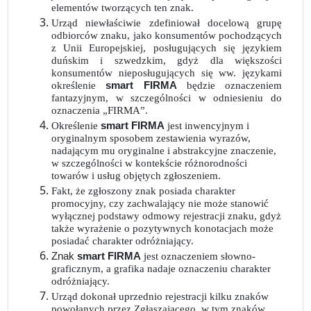
elementów tworzących ten znak.
Urząd niewłaściwie zdefiniował docelową grupę
odbiorców znaku, jako konsumentów pochodzących
z Unii Europejskiej, posługujących się językiem
duńskim i szwedzkim, gdyż dla większości
konsumentów nieposługujących się ww. językami
określenie
smart FIRMA
będzie oznaczeniem
fantazyjnym, w szczególności w odniesieniu do
oznaczenia „FIRMA”.
Określenie
smart FIRMA
jest inwencyjnym i
oryginalnym sposobem zestawienia wyrazów,
nadającym mu oryginalne i abstrakcyjne znaczenie,
w szczególności w kontekście różnorodności
towarów i usług objętych zgłoszeniem.
Fakt, że zgłoszony znak posiada charakter
promocyjny, czy zachwalający nie może stanowić
wyłącznej podstawy odmowy rejestracji znaku, gdyż
także wyrażenie o pozytywnych konotacjach może
posiadać charakter odróżniający.
Znak
smart FIRMA
jest oznaczeniem słowno-
graficznym, a grafika nadaje oznaczeniu charakter
odróżniający.
Urząd dokonał uprzednio rejestracji kilku znaków
powołanych przez Zgłaszającego, w tym znaków