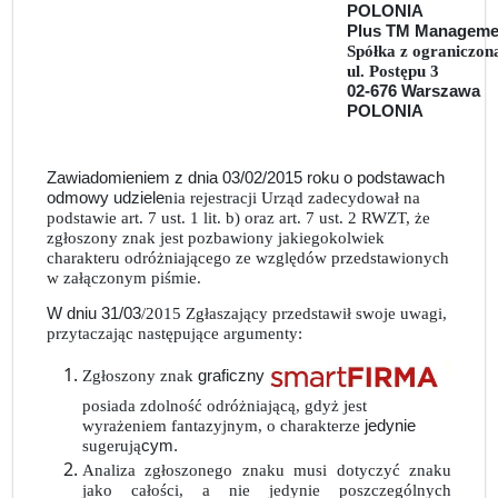
POLONIA
Plus TM Manageme
Spółka z ograniczon
ul. Postępu 3
02-676 Warszawa
POLONIA
Zawiadomieniem z dnia 03/02/2015 roku o podstawach
odmowy udziele
nia rejestracji Urząd zadecydował na
podstawie art. 7 ust. 1 lit. b) oraz art. 7 ust. 2 RWZT, że
zgłoszony znak jest pozbawiony jakiegokolwiek
charakteru odróżniającego ze względów przedstawionych
w załączonym piśmie.
W dniu 31/03
/2015 Zgłaszający przedstawił swoje uwagi,
przytaczając następujące argumenty:
Zgłoszony znak
graficzny
posiada zdolność odróżniającą, gdyż jest
wyrażeniem fantazyjnym, o charakterze
jedynie
sugerują
cym.
Analiza zgłoszonego znaku musi dotyczyć znaku
jako całości, a nie jedynie poszczególnych