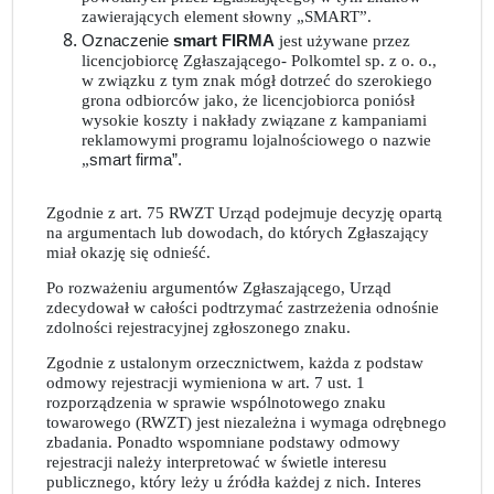
zawierających element słowny „SMART”.
Oznaczenie
smart FIRMA
jest używane przez
licencjobiorcę Zgłaszającego- Polkomtel sp. z o. o.,
w związku z tym znak mógł dotrzeć do szerokiego
grona odbiorców jako, że licencjobiorca poniósł
wysokie koszty i nakłady związane z kampaniami
reklamowymi programu lojalnościowego o nazwie
„
smart firma”.
Zgodnie z art. 75 RWZT Urząd podejmuje decyzję opartą
na argumentach lub dowodach, do których Zgłaszający
miał okazję się odnieść.
Po rozważeniu argumentów Zgłaszającego, Urząd
zdecydował w całości podtrzymać zastrzeżenia odnośnie
zdolności rejestracyjnej zgłoszonego znaku.
Zgodnie z ustalonym orzecznictwem, każda z podstaw
odmowy rejestracji wymieniona w art. 7 ust. 1
rozporządzenia w sprawie wspólnotowego znaku
towarowego (RWZT) jest niezależna i wymaga odrębnego
zbadania. Ponadto wspomniane podstawy odmowy
rejestracji należy interpretować w świetle interesu
publicznego, który leży u źródła każdej z nich. Interes