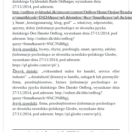
duńskiego Gyldendals Røde
Ordbøger, wyszukane dnia
27/11/2014, pod adresem:
http://ordbog.gyldendal.dk/sitecore/content/Ordbog/Home/Opslag/Resulta
q=smart&lcode=DADA&pos=adj.&lemdesc=&cq=Smart&cpos=adj.&clem
), Smart „hensigtsmæssig; klog; god” →
właściwy, odpowiedni,
sprytny,
dobry
(informacje pochodzące ze słownika języka
duńskiego Den Danske Ordbog,
wyszukane dnia 27/11/2014, pod
adresem: http://ordnet.dk/ddo/ordbog?
query=firma&search=S%C3%B8g);
Język szwedzki:
bystry, chytry, przebiegły, smart, sprytny, zdolny
(informacje pochodzące ze słownika szwedzko-po
lskiego Glosbe,
wyszukane dnia 27/11/2014, pod adresem:
https://pl.glosbe.com/sv/pl/ ),
2
Język duński
: „virksomhed inden for handel, service eller
industri” →
działalność (biznes) w handlu, usługach lub przemyśle:
firma,
przedsiębiorstwo, biznes
(informacj
e pochodzące ze
słownika języka duńskiego Den Danske Ordbog,
wyszukane dnia
27/11/2014, pod adresem: http://ordnet.dk/ddo/ordbog?
query=firma&search=S%C3%B8g),
Język szwedzki
:
firma, przedsiębiorstwo
(informacje
pochodzące
ze słownika szwedzko-polskiego Glosbe, wyszukane
dnia
27/11/2014, pod adresem: https://pl.glosbe.com/sv/pl/);