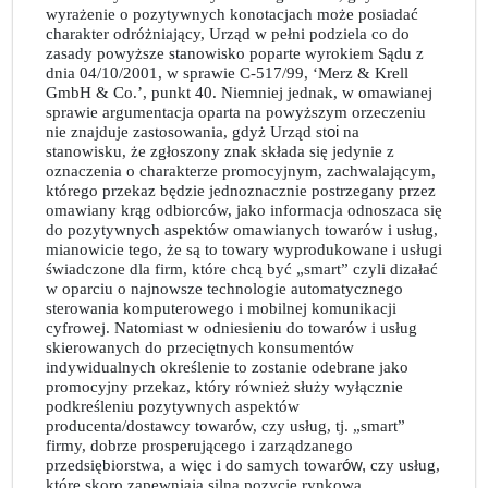
wyrażenie o pozytywnych konotacjach może posiadać
charakter odróżniający, Urząd w pełni podziela co do
zasady powyższe stanowisko poparte wyrokiem Sądu z
dnia 04/10/2001, w sprawie C-517/99, ‘Merz & Krell
GmbH & Co.’, punkt 40. Niemniej jednak, w omawianej
sprawie argumentacja oparta na powyższym orzeczeniu
nie znajduje zastosowania, gdyż Urząd st
oi
na
stanowisku, że zgłoszony znak składa się jedynie z
oznaczenia o charakterze promocyjnym, zachwalającym,
którego przekaz będzie jednoznacznie postrzegany przez
omawiany krąg odbiorców, jako informacja odnoszaca się
do pozytywnych aspektów omawianych towarów i usług,
mianowicie tego, że są to towary wyprodukowane i usługi
świadczone dla firm, które chcą być „smart” czyli dizałać
w oparciu o najnowsze technologie automatycznego
sterowania komputerowego i mobilnej komunikacji
cyfrowej. Natomiast w odniesieniu do towarów i usług
skierowanych do przeciętnych konsumentów
indywidualnych określenie to zostanie odebrane jako
promocyjny przekaz, który również służy wyłącznie
podkreśleniu pozytywnych aspektów
producenta/dostawcy towarów, czy usług, tj. „smart”
firmy, dobrze prosperującego i zarządzanego
przedsiębiorstwa, a więc i do samych towar
ów,
czy usług,
które skoro zapewniają silną pozycję rynkową