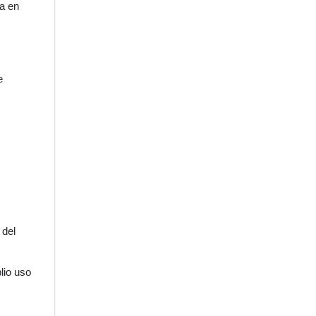
a en
e
 del
lio uso