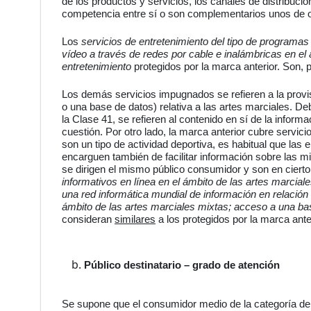
de los productos y servicios, los canales de distribució
competencia entre sí o son complementarios unos de o
Los
servicios de entretenimiento del tipo de programas
vídeo a través de redes por cable e inalámbricas en el 
entretenimiento
protegidos por la marca anterior. Son, p
Los demás servicios impugnados se refieren a la provisi
o una base de datos) relativa a las artes marciales. De
la Clase 41, se refieren al contenido en sí de la infor
cuestión. Por otro lado, la marca anterior cubre servic
son un tipo de actividad deportiva, es habitual que las
encarguen también de facilitar información sobre las m
se dirigen el mismo público consumidor y son en ciert
informativos en línea en el ámbito de las artes marcial
una red informática mundial de información en relación
ámbito de las artes marciales mixtas; acceso a una ba
consideran
similares
a los protegidos por la marca anter
Público destinatario – grado de atención
Se supone que el consumidor medio de la categoría d