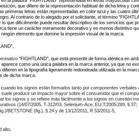
te en la palabra “FIGHTLAND” representada en letras mayúsculas ce
posición, que difiere de la representación habitual de dicha letra y cont
s primeras letras están representadas en color azul y las cuatro últ
gro. Al contrario de lo alegado por el solicitante, el término “FIGHT
r lo que difícilmente puede resultar descriptivo de los servicios que p
arca tiene un carácter meramente decorativo y es menos distintivo qu
 ningún elemento que domine la impresión visual de la marca.
TLAND”.
nominativo
“FIGHTLAND”, que está presente de forma idéntica en amb
ino aparece como una única palabra en la marca anterior, ya que no exi
difieren en la tipografía ligeramente redondeada utilizada en la marc
res de dicha marca.
 c
uando los signos están formados tanto por componentes verbales
gno suele producir un impacto mayor sobre el consumidor que el comp
izar los signos y se refiere más fácilmente a los signos en cuestión m
urativos (14/07/2005, T
312/03, Selenium-Ace, EU:T:2005:289, § 37;
‑
fig.)/BETSTONE (fig.), § 24 y de 13/12/2011, R 53/2011
5,
‑
 alto.