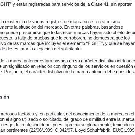
GHT” y están registradas para servicios de la Clase 41, sin aportar
 la existencia de varios registros de marca no es en sí misma
amente la situación del mercado. En otras palabras, basándose
o, no puede presumirse que todas esas marcas hayan sido objeto de u
puesto, a falta de pruebas que lo corroboren, no demuestra que los
ivo de las marcas que incluyen el elemento “FIGHT”, y que se haya
e desestimar la alegación del solicitante.
de la marca anterior estará basada en su carácter distintivo intrínsec
ne un significado en relación con ninguno de los
servicios
en cuestión
te. Por tanto, el carácter distintivo de la marca anterior debe consider
usión
erosos factores y, en particular, del conocimiento de la marca en el
el signo utilizado o solicitado, del grado de similitud entre la marca 
l riesgo de confusión debe, pues, apreciarse globalmente, teniendo e
ean pertinentes (22/06/1999, C 342/97, Lloyd Schuhfabrik, EU:C:1999