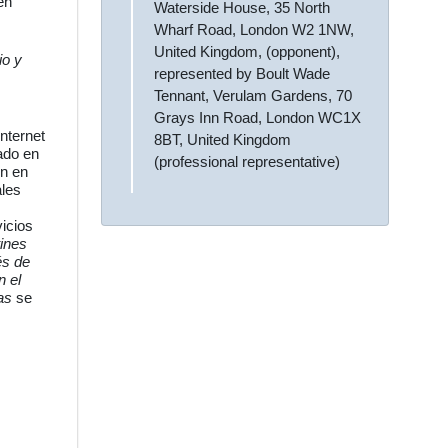
en
Waterside House, 35 North
Wharf Road, London W2 1NW,
United Kingdom, (opponent),
io y
represented by Boult Wade
Tennant, Verulam Gardens, 70
Grays Inn Road, London WC1X
nternet
8BT, United Kingdom
ado en
(professional representative)
ón en
ales
icios
ines
és de
n el
as
se