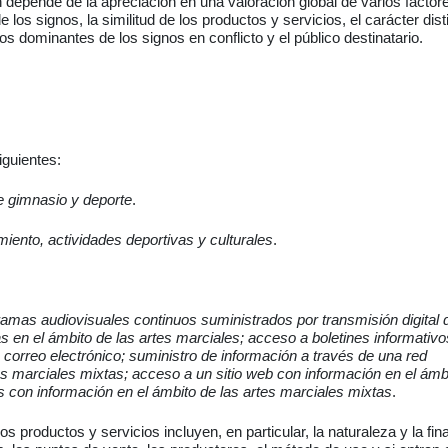
depende de la apreciación en una valoración global de varios factor
 los signos, la similitud de los productos y servicios, el carácter dist
tos dominantes de los signos en conflicto y el público destinatario.
iguientes:
e gimnasio y deporte
.
iento, actividades deportivas y culturales
.
gramas audiovisuales continuos suministrados por transmisión digital 
s en el ámbito de las artes marciales; acceso a boletines informativo
n correo electrónico; suministro de información a través de una red
es marciales mixtas; acceso a un sitio web con información en el ámb
 con información en el ámbito de las artes marciales mixtas
.
s productos y servicios incluyen, en particular, la naturaleza y la fin