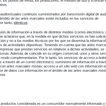
n, los puntos de venta, los productores, el método de uso y si entran 
tros.
 audiovisuales continuos suministrados por transmisión digital de aud
ámbito de las artes marciales
están incluidos en los
servicios de
or tanto,
idénticos
.
ón de información a través de distintos medios (correo electrónico, i
be aclararse que, en la medida en que dichos servicios se han solicit
mación y no a los medios técnicos por los que se disemina la informaci
ios de
actividades deportivas
. Teniendo en cuenta que las artes marci
 empresas que prestan servicios en relativos a dichas actividades, se
ismas. Además de coincidir en su origen comercial, unos y otros serv
o modo complementarios. Por lo tanto, los servicios de
acceso a bolet
es a través de un correo electrónico; suministro de información a trav
 con artes marciales mixtas; acceso a un sitio web con información e
se de datos con información en el ámbito de las artes marciales mixt
ior.
e productos considerada es un consumidor normalmente informado y