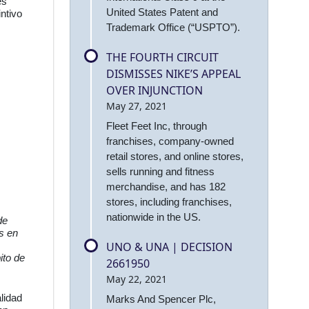
es
United States Patent and
intivo
Trademark Office (“USPTO”).
THE FOURTH CIRCUIT
DISMISSES NIKE’S APPEAL
OVER INJUNCTION
May 27, 2021
Fleet Feet Inc, through
franchises, company-owned
retail stores, and online stores,
sells running and fitness
merchandise, and has 182
stores, including franchises,
nationwide in the US.
de
s en
UNO & UNA | DECISION
ito de
2661950
May 22, 2021
alidad
Marks And Spencer Plc,