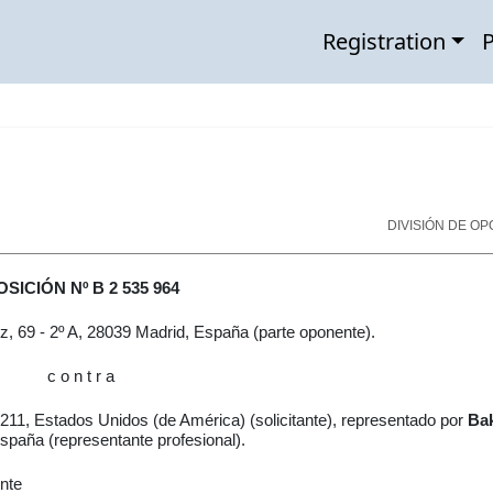
Registration
P
DIVISIÓN DE OP
SICIÓN Nº B 2 535 964
z, 69 - 2º A, 28039 Madrid, España (parte oponente).
c o n t r a
211, Estados Unidos (de América) (solicitante), representado por
Ba
spaña (representante profesional).
ente