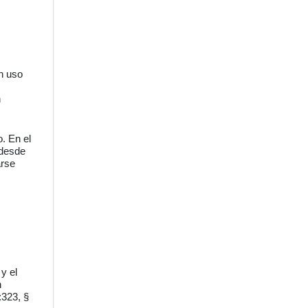
n uso
n
o. En el
 desde
arse
y el
n
:323, §