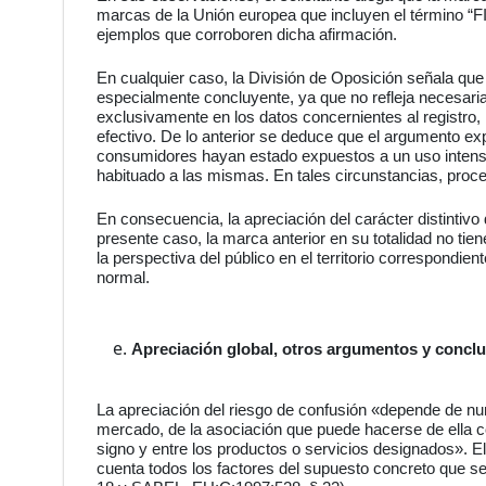
marcas de la Unión europea que incluyen el término “FI
ejemplos que corroboren dicha afirmación.
En cualquier caso, la
División de Oposición
señala que
especialmente concluyente, ya que no refleja necesari
exclusivamente en los datos concernientes al registr
efectivo. De lo anterior se deduce que el argumento ex
consumidores hayan estado expuestos a un uso intens
habituado a las mismas. En tales circunstancias, proced
En consecuencia, la apreciación del carácter distintivo 
presente caso, la marca anterior en su totalidad no tie
la perspectiva del público en el territorio correspondien
normal.
Apreciación global, otros argumentos y concl
La apreciación del riesgo de confusión «depende de num
mercado, de la asociación que puede hacerse de ella con 
signo y entre los productos o servicios designados». E
cuenta todos los factores del supuesto concreto que s