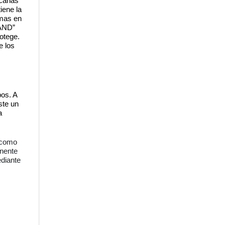
rcanas
iene la
imas en
LAND”
rotege.
e los
os. A
ste un
a
 como
onente
ediante