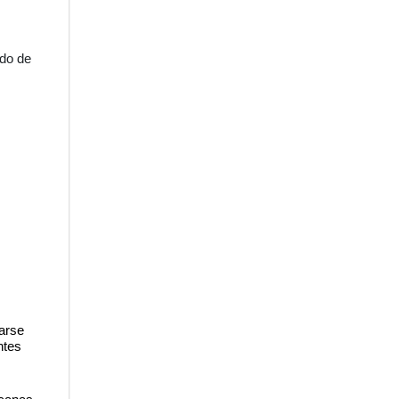
ado de
sarse
ntes