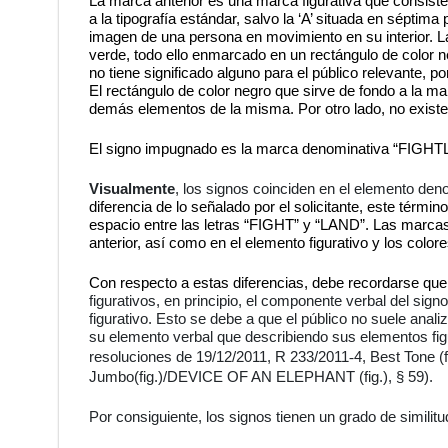
La marca anterior es una marca figurativa que consis
a la tipografía estándar, salvo la ‘A’ situada en séptima 
imagen de una persona en movimiento en su interior. La
verde, todo ello enmarcado en un rectángulo de color ne
no tiene significado alguno para el público relevante, po
El rectángulo de color negro que sirve de fondo a la m
demás elementos de la misma. Por otro lado, no existe
El signo impugnado es la marca denominativa “FIGH
Visualmente
, los signos coinciden en el elemento de
diferencia de lo señalado por el solicitante, este térm
espacio entre las letras “FIGHT” y “LAND”. Las marcas 
anterior, así como en el elemento figurativo y los colo
Con respecto a estas diferencias, debe recordarse que
figurativos, en principio, el componente verbal del si
figurativo. Esto se debe a que el público no suele anal
su elemento verbal que describiendo sus elementos fig
resoluciones de 19/12/2011, R 233/2011
4, Best Tone (
‑
Jumbo(fig.)/DEVICE OF AN ELEPHANT (fig.), § 59).
Por consiguiente, los signos tienen un grado de similitud