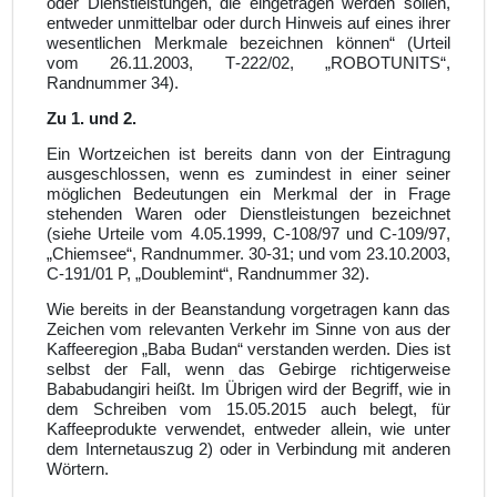
oder Dienstleistungen, die eingetragen werden sollen,
entweder unmittelbar oder durch Hinweis auf eines ihrer
wesentlichen Merkmale bezeichnen können“ (Urteil
vom 26.11.2003, T‑222/02, „ROBOTUNITS“,
Randnummer 34).
Zu 1. und 2.
Ein Wortzeichen ist bereits dann von der Eintragung
ausgeschlossen, wenn es zumindest in einer seiner
möglichen Bedeutungen ein Merkmal der in Frage
stehenden Waren oder Dienstleistungen bezeichnet
(siehe Urteile vom 4.05.1999, C-108/97 und C-109/97,
„Chiemsee“, Randnummer. 30-31; und vom 23.10.2003,
C-191/01 P, „Doublemint“, Randnummer 32).
Wie bereits in der Beanstandung vorgetragen kann das
Zeichen vom relevanten Verkehr im Sinne von aus der
Kaffeeregion „Baba Budan“ verstanden werden. Dies ist
selbst der Fall, wenn das Gebirge richtigerweise
Bababudangiri heißt. Im Übrigen wird der Begriff, wie in
dem Schreiben vom 15.05.2015 auch belegt, für
Kaffeeprodukte verwendet, entweder allein, wie unter
dem Internetauszug 2) oder in Verbindung mit anderen
Wörtern.