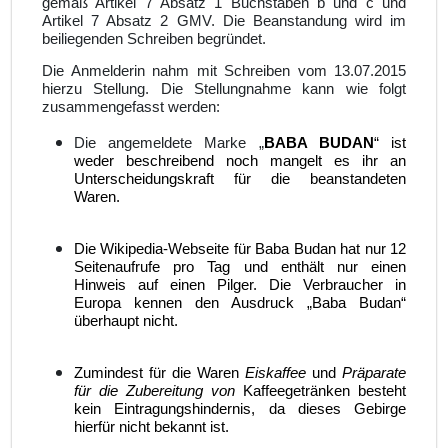
gemäß Artikel 7 Absatz 1 Buchstaben b und c und
Artikel 7 Absatz 2 GMV. Die Beanstandung wird im
beiliegenden Schreiben begründet.
Die Anmelderin nahm mit Schreiben vom 13.07.2015
hierzu Stellung. Die Stellungnahme kann wie folgt
zusammengefasst werden:
Die angemeldete Marke „
BABA BUDAN
“ ist
weder beschreibend noch mangelt es ihr an
Unterscheidungskraft für die beanstandeten
Waren.
Die Wikipedia-Webseite für Baba Budan hat nur 12
Seitenaufrufe pro Tag und enthält nur einen
Hinweis auf einen Pilger. Die Verbraucher in
Europa kennen den Ausdruck „Baba Budan“
überhaupt nicht.
Zumindest für die Waren
Eiskaffee
und
Präparate
für die Zubereitung von
Kaffeegetränken besteht
kein Eintragungshindernis, da dieses Gebirge
hierfür nicht bekannt ist.